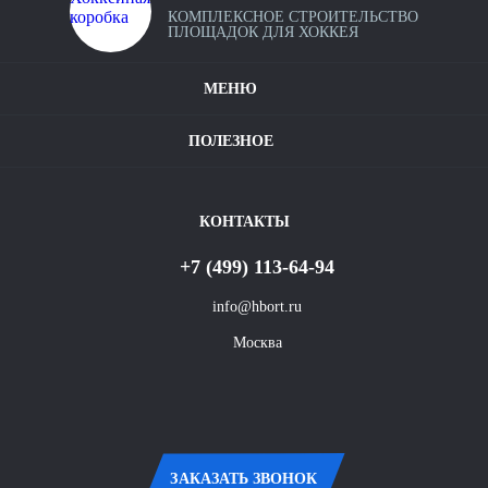
КОМПЛЕКСНОЕ СТРОИТЕЛЬСТВО
Калькулятор хоккейных коробок
ПЛОЩАДОК ДЛЯ ХОККЕЯ
Уфа
Крытые хоккейные площадки
МЕНЮ
Наши проекты
Ростов-
на-
Условия оплаты и доставки
Полезное видео
Дону
ПОЛЕЗНОЕ
Карта сайта
Контакты
Омск
КОНТАКТЫ
Красноярск
+7 (499) 113-64-94
Воронеж
info@hbort.ru
Москва
Пермь
Волгоград
ЗАКАЗАТЬ ЗВОНОК