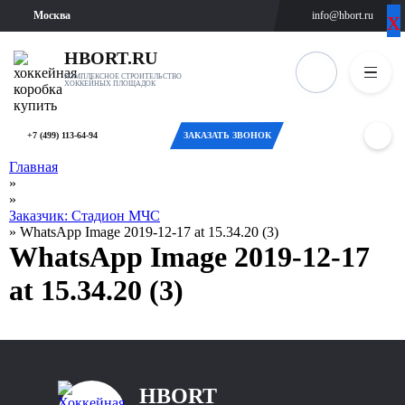
х
х
Москва
info@hbort.ru
ВЫБЕРИТЕ
ОТМЕНА
ГОРОД
HBORT.RU
КОМПЛЕКСНОЕ СТРОИТЕЛЬСТВО
ХОККЕЙНЫХ ПЛОЩАДОК
Москва
Санкт-
+7 (499) 113-64-94
ЗАКАЗАТЬ ЗВОНОК
Петербург
Главная
»
Новосибирск
»
Заказчик: Стадион МЧС
»
WhatsApp Image 2019-12-17 at 15.34.20 (3)
Екатеринбург
WhatsApp Image 2019-12-17
Казань
at 15.34.20 (3)
Оренбург
Челябинск
HBORT
Самара