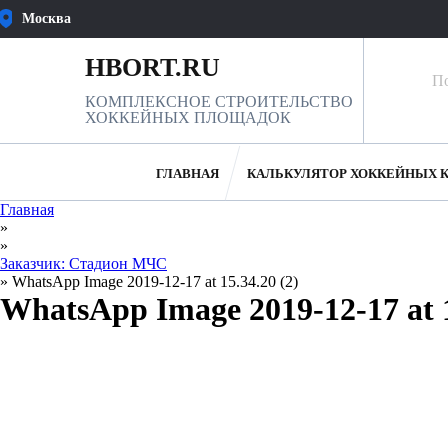
Москва
ВЫБЕРИТЕ
ОТМЕНА
ГОРОД
HBORT.RU
Москва
КОМПЛЕКСНОЕ СТРОИТЕЛЬСТВО
ХОККЕЙНЫХ ПЛОЩАДОК
Санкт-
Петербург
ГЛАВНАЯ
КАЛЬКУЛЯТОР ХОККЕЙНЫХ 
Главная
Новосибирск
»
»
Екатеринбург
Заказчик: Стадион МЧС
»
WhatsApp Image 2019-12-17 at 15.34.20 (2)
WhatsApp Image 2019-12-17 at 1
Казань
Оренбург
Челябинск
Самара