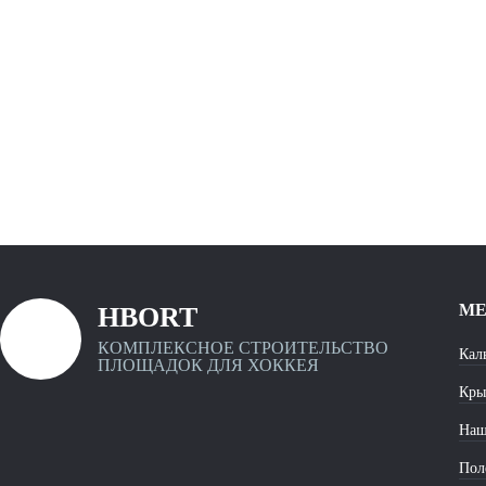
Уфа
Ростов-
на-
Дону
Омск
Красноярск
Воронеж
М
HBORT
Пермь
КОМПЛЕКСНОЕ СТРОИТЕЛЬСТВО
Кал
ПЛОЩАДОК ДЛЯ ХОККЕЯ
Кры
Волгоград
Наш
Пол