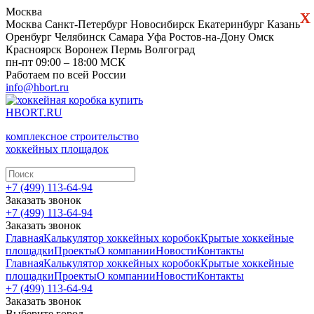
х
х
Москва
Москва
Санкт-Петербург
Новосибирск
Екатеринбург
Казань
Оренбург
Челябинск
Самара
Уфа
Ростов-на-Дону
Омск
Красноярск
Воронеж
Пермь
Волгоград
пн-пт 09:00 – 18:00 МСК
Работаем по всей России
info@hbort.ru
HBORT.RU
комплексное строительство
хоккейных площадок
+7 (499) 113-64-94
Заказать звонок
+7 (499) 113-64-94
Заказать звонок
Главная
Калькулятор хоккейных коробок
Крытые хоккейные
площадки
Проекты
О компании
Новости
Контакты
Главная
Калькулятор хоккейных коробок
Крытые хоккейные
площадки
Проекты
О компании
Новости
Контакты
+7 (499) 113-64-94
Заказать звонок
Выберите город