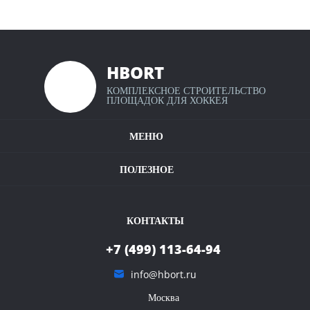
HBORT
КОМПЛЕКСНОЕ СТРОИТЕЛЬСТВО
Калькулятор хоккейных коробок
ПЛОЩАДОК ДЛЯ ХОККЕЯ
Крытые хоккейные площадки
МЕНЮ
Наши проекты
Условия оплаты и доставки
Полезное видео
ПОЛЕЗНОЕ
Карта сайта
Контакты
КОНТАКТЫ
+7 (499) 113-64-94
info@hbort.ru
Москва