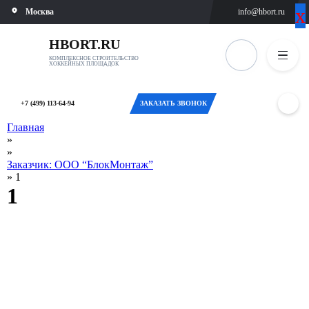
х
х
Москва
info@hbort.ru
ВЫБЕРИТЕ
ОТМЕНА
ГОРОД
HBORT.RU
КОМПЛЕКСНОЕ СТРОИТЕЛЬСТВО
ХОККЕЙНЫХ ПЛОЩАДОК
Москва
Санкт-
+7 (499) 113-64-94
ЗАКАЗАТЬ ЗВОНОК
Петербург
Главная
»
Новосибирск
»
Заказчик: ООО “БлокМонтаж”
»
1
Екатеринбург
1
Казань
Оренбург
Челябинск
Самара