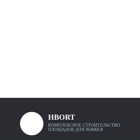
Уфа
Ростов-
на-
Дону
Омск
Красноярск
Воронеж
Пермь
Волгоград
HBORT
КОМПЛЕКСНОЕ СТРОИТЕЛЬСТВО
Калькулятор хоккейных коробок
ПЛОЩАДОК ДЛЯ ХОККЕЯ
Крытые хоккейные площадки