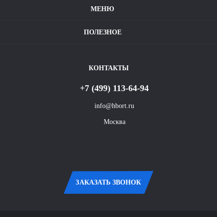
МЕНЮ
Наши проекты
Условия оплаты и доставки
Полезное видео
ПОЛЕЗНОЕ
Карта сайта
Контакты
КОНТАКТЫ
+7 (499) 113-64-94
info@hbort.ru
Москва
ЗАКАЗАТЬ ЗВОНОК