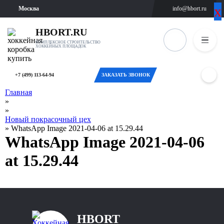
х
х
Москва
info@hbort.ru
ВЫБЕРИТЕ
ОТМЕНА
ГОРОД
HBORT.RU
КОМПЛЕКСНОЕ СТРОИТЕЛЬСТВО
ХОККЕЙНЫХ ПЛОЩАДОК
Москва
Санкт-
+7 (499) 113-64-94
ЗАКАЗАТЬ ЗВОНОК
Петербург
Главная
»
Новосибирск
»
Новый покрасочный цех
»
WhatsApp Image 2021-04-06 at 15.29.44
Екатеринбург
WhatsApp Image 2021-04-06
Казань
at 15.29.44
Оренбург
Челябинск
HBORT
Самара