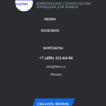
КОМПЛЕКСНОЕ СТРОИТЕЛЬСТВО
Калькулятор хоккейных коробок
ПЛОЩАДОК ДЛЯ ХОККЕЯ
Уфа
Крытые хоккейные площадки
МЕНЮ
Наши проекты
Ростов-
на-
Условия оплаты и доставки
Полезное видео
Дону
ПОЛЕЗНОЕ
Карта сайта
Контакты
Омск
КОНТАКТЫ
Красноярск
+7 (499) 113-64-94
Воронеж
info@hbort.ru
Москва
Пермь
Волгоград
ЗАКАЗАТЬ ЗВОНОК