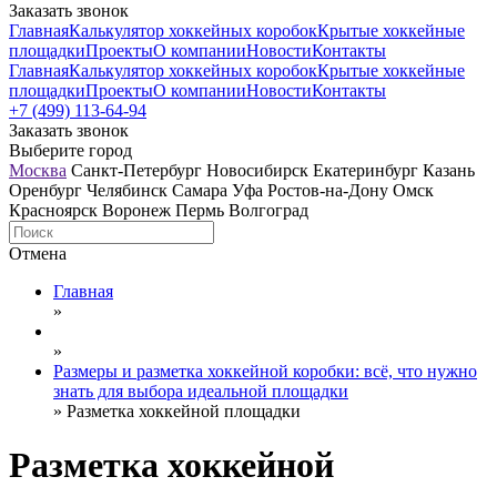
Заказать звонок
Главная
Калькулятор хоккейных коробок
Крытые хоккейные
площадки
Проекты
О компании
Новости
Контакты
Главная
Калькулятор хоккейных коробок
Крытые хоккейные
площадки
Проекты
О компании
Новости
Контакты
+7 (499) 113-64-94
Заказать звонок
Выберите город
Москва
Санкт-Петербург
Новосибирск
Екатеринбург
Казань
Оренбург
Челябинск
Самара
Уфа
Ростов-на-Дону
Омск
Красноярск
Воронеж
Пермь
Волгоград
Отмена
Главная
»
»
Размеры и разметка хоккейной коробки: всё, что нужно
знать для выбора идеальной площадки
»
Разметка хоккейной площадки
Разметка хоккейной