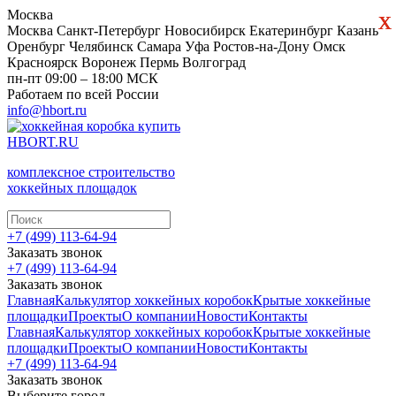
х
х
Москва
Москва
Санкт-Петербург
Новосибирск
Екатеринбург
Казань
Оренбург
Челябинск
Самара
Уфа
Ростов-на-Дону
Омск
Красноярск
Воронеж
Пермь
Волгоград
пн-пт 09:00 – 18:00 МСК
Работаем по всей России
info@hbort.ru
HBORT.RU
комплексное строительство
хоккейных площадок
+7 (499) 113-64-94
Заказать звонок
+7 (499) 113-64-94
Заказать звонок
Главная
Калькулятор хоккейных коробок
Крытые хоккейные
площадки
Проекты
О компании
Новости
Контакты
Главная
Калькулятор хоккейных коробок
Крытые хоккейные
площадки
Проекты
О компании
Новости
Контакты
+7 (499) 113-64-94
Заказать звонок
Выберите город