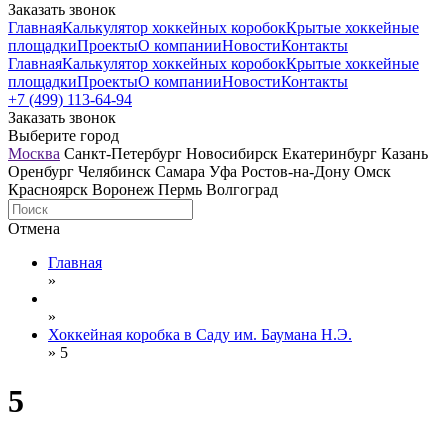
Заказать звонок
Главная
Калькулятор хоккейных коробок
Крытые хоккейные
площадки
Проекты
О компании
Новости
Контакты
Главная
Калькулятор хоккейных коробок
Крытые хоккейные
площадки
Проекты
О компании
Новости
Контакты
+7 (499) 113-64-94
Заказать звонок
Выберите город
Москва
Санкт-Петербург
Новосибирск
Екатеринбург
Казань
Оренбург
Челябинск
Самара
Уфа
Ростов-на-Дону
Омск
Красноярск
Воронеж
Пермь
Волгоград
Отмена
Главная
»
»
Хоккейная коробка в Саду им. Баумана Н.Э.
»
5
5