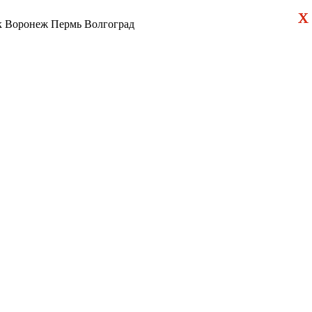
х
х
к
Воронеж
Пермь
Волгоград