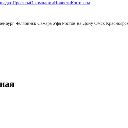
ощадки
Проекты
О компании
Новости
Контакты
ренбург
Челябинск
Самара
Уфа
Ростов-на-Дону
Омск
Красноярс
вная