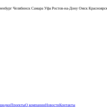
ренбург
Челябинск
Самара
Уфа
Ростов-на-Дону
Омск
Красноярс
ощадки
Проекты
О компании
Новости
Контакты