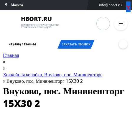
х
х
Москва
info@hbort.ru
ВЫБЕРИТЕ
ОТМЕНА
ГОРОД
HBORT.RU
КОМПЛЕКСНОЕ СТРОИТЕЛЬСТВО
ХОККЕЙНЫХ ПЛОЩАДОК
Москва
Санкт-
+7 (499) 113-64-94
ЗАКАЗАТЬ ЗВОНОК
Петербург
Главная
»
Новосибирск
»
Хоккейная коробка, Внуково, пос. Минвнешторг
Екатеринбург
»
Внуково, пос. Минвнешторг 15X30 2
Внуково, пос. Минвнешторг
Казань
15X30 2
Оренбург
Челябинск
Самара