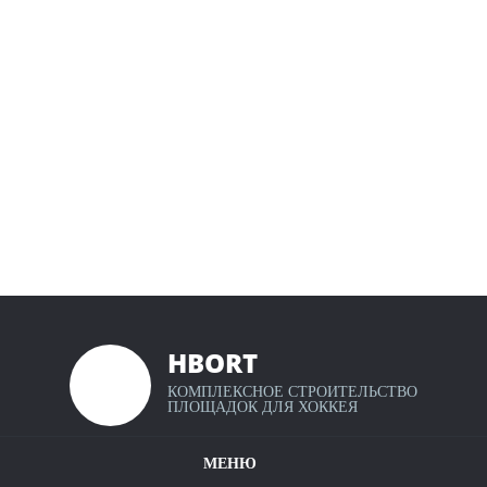
Уфа
Ростов-
на-
Дону
Омск
Красноярск
Воронеж
Пермь
HBORT
КОМПЛЕКСНОЕ СТРОИТЕЛЬСТВО
Калькулятор хоккейных коробок
Волгоград
ПЛОЩАДОК ДЛЯ ХОККЕЯ
Крытые хоккейные площадки
МЕНЮ
Наши проекты