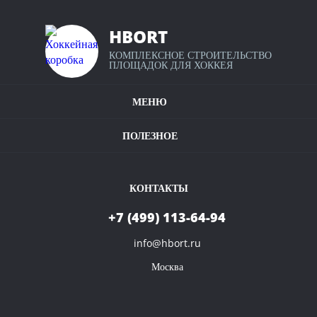
Уфа
HBORT
КОМПЛЕКСНОЕ СТРОИТЕЛЬСТВО
Калькулятор хоккейных коробок
Ростов-
ПЛОЩАДОК ДЛЯ ХОККЕЯ
на-
Крытые хоккейные площадки
Дону
МЕНЮ
Наши проекты
Омск
Условия оплаты и доставки
Полезное видео
ПОЛЕЗНОЕ
Карта сайта
Красноярск
Контакты
КОНТАКТЫ
Воронеж
+7 (499) 113-64-94
Пермь
info@hbort.ru
Волгоград
Москва