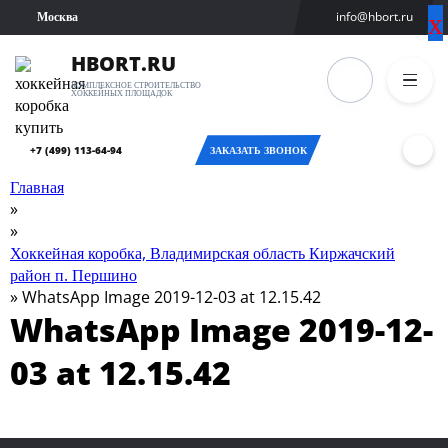
х
х
Москва
info@hbort.ru
ВЫБЕРИТЕ
ОТМЕНА
ГОРОД
HBORT.RU
КОМПЛЕКСНОЕ СТРОИТЕЛЬСТВО
ХОККЕЙНЫХ ПЛОЩАДОК
Москва
Санкт-
+7 (499) 113-64-94
ЗАКАЗАТЬ ЗВОНОК
Петербург
Главная
»
Новосибирск
»
Хоккейная коробка, Владимирская область Киржачский
Екатеринбург
район п. Першино
»
WhatsApp Image 2019-12-03 at 12.15.42
Казань
WhatsApp Image 2019-12-
Оренбург
03 at 12.15.42
Челябинск
Самара