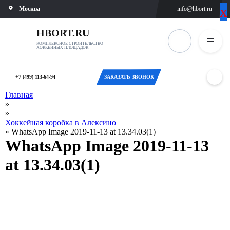
х
х
Москва
info@hbort.ru
ВЫБЕРИТЕ
ОТМЕНА
ГОРОД
HBORT.RU
КОМПЛЕКСНОЕ СТРОИТЕЛЬСТВО
ХОККЕЙНЫХ ПЛОЩАДОК
Москва
Санкт-
+7 (499) 113-64-94
ЗАКАЗАТЬ ЗВОНОК
Петербург
Главная
»
Новосибирск
»
Хоккейная коробка в Алексино
»
WhatsApp Image 2019-11-13 at 13.34.03(1)
Екатеринбург
WhatsApp Image 2019-11-13
Казань
at 13.34.03(1)
Оренбург
Челябинск
Самара