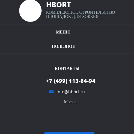
HBORT
КОМПЛЕКСНОЕ СТРОИТЕЛЬСТВО
Калькулятор хоккейных коробок
ПЛОЩАДОК ДЛЯ ХОККЕЯ
Крытые хоккейные площадки
МЕНЮ
Наши проекты
Условия оплаты и доставки
Полезное видео
ПОЛЕЗНОЕ
Карта сайта
Контакты
КОНТАКТЫ
+7 (499) 113-64-94
info@hbort.ru
Москва