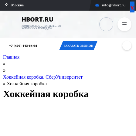
х
х
Москва
info@hbort.ru
ВЫБЕРИТЕ
ОТМЕНА
ГОРОД
HBORT.RU
КОМПЛЕКСНОЕ СТРОИТЕЛЬСТВО
ХОККЕЙНЫХ ПЛОЩАДОК
Москва
Санкт-
+7 (499) 113-64-94
ЗАКАЗАТЬ ЗВОНОК
Петербург
Главная
»
Новосибирск
»
Хоккейная коробка. СберУниверситет
Екатеринбург
»
Хоккейная коробка
Хоккейная коробка
Казань
Оренбург
Челябинск
Самара