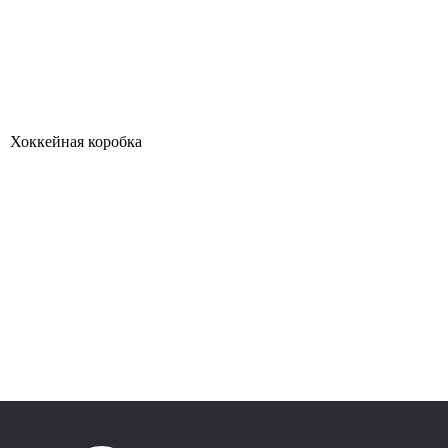
Уфа
Ростов-
на-
Дону
Хоккейная коробка
Омск
Красноярск
Воронеж
Пермь
Волгоград